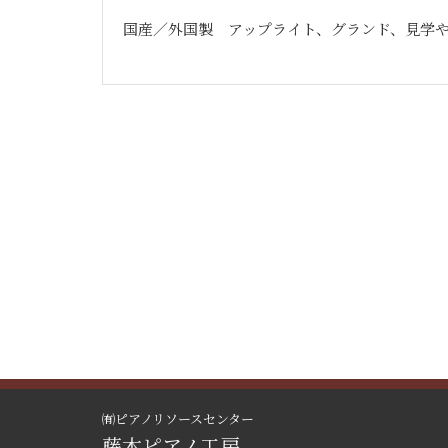
国産／外国製 アップライト、グランド、見学や
㈲ピアノリソースセンター
藤本ピアノ工房